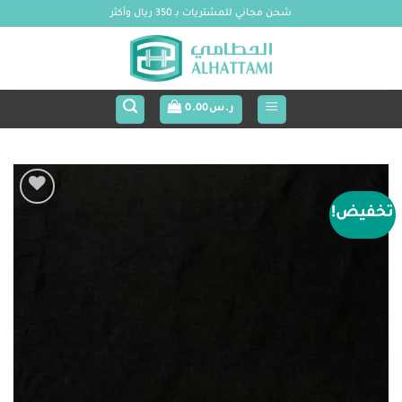
خطي
شحن مجاني للمشتريات بـ 350 ريال وأكثر
لمحتوى
ر.س
0.00
تخفيض!
Add to
wishlist