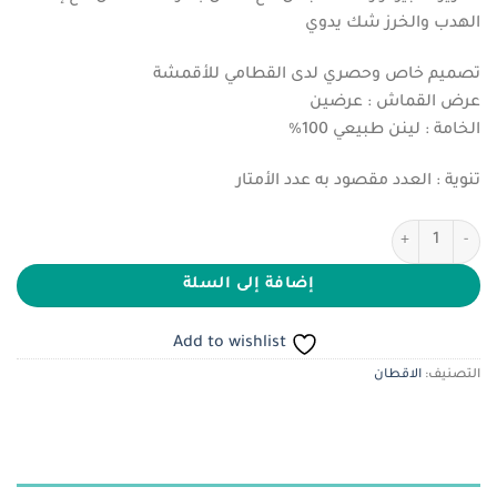
هو:
هو:
الهدب والخرز شك يدوي
ر.س270.00.
ر.س180.00.
تصميم خاص وحصري لدى القطامي للأقمشة
عرض القماش : عرضين
الخامة : لينن طبيعي 100%
تنوية : العدد مقصود به عدد الأمتار
كمية لينن مطرز تصميم خاص وحصري
إضافة إلى السلة
Add to wishlist
التصنيف:
الاقطان