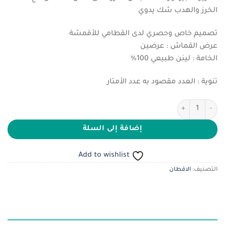
هو:
هو:
الخرز والهدب شك يدوي
ر.س270.00.
ر.س180.00.
تصميم خاص وحصري لدى القطامي للأقمشة
عرض القماش : عرضين
الخامة : لينن طبيعي 100%
تنوية : العدد مقصود به عدد الأمتار
كمية لينن مطرز تصميم خاص وحصري
إضافة إلى السلة
Add to wishlist
التصنيف:
الاقطان