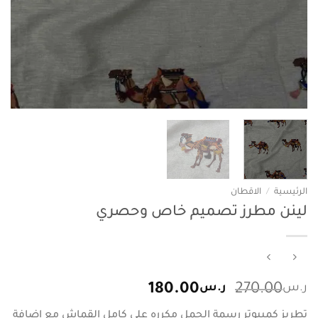
الرئيسية
/
الاقطان
لينن مطرز تصميم خاص وحصري
السعر
السعر
ر.س
270.00
ر.س
180.00
الأصلي
الحالي
تطريز كمبيوتر رسمة الجمل مكرره على كامل القماش مع اضافة