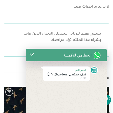
لا توجد مراجعات بعد.
يسمح فقط للزبائن مسجلي الدخول الذين قاموا
بشراء هذا المنتج ترك مراجعة.
الحطامي للأقمشة
الدعم الفني
كيف يمكنني مساعدتك ؟ 🙂
21:01
منتجات ذات صلة
تخفيض!
تخفيض!
Add to
Add to
wishlist
wishlist