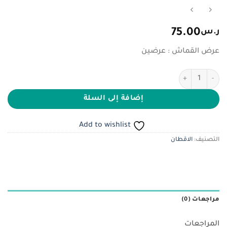
ر.س
75.00
عرض القماش : عرضين
كمية شانيل
إضافة إلى السلة
Add to wishlist
التصنيف:
الاقطان
مراجعات (0)
المراجعات