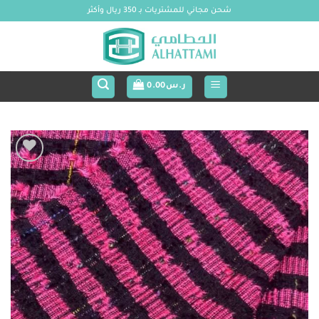
خطي
شحن مجاني للمشتريات بـ 350 ريال وأكثر
لمحتوى
ر.س
0.00
Add to
wishlist