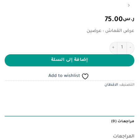
ر.س
75.00
عرض القماش : عرضين
كمية شانيل
إضافة إلى السلة
Add to wishlist
التصنيف:
الاقطان
مراجعات (0)
المراجعات