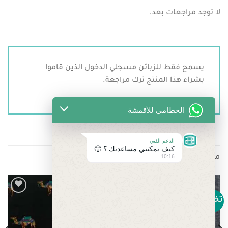
لا توجد مراجعات بعد.
يسمح فقط للزبائن مسجلي الدخول الذين قاموا
بشراء هذا المنتج ترك مراجعة.
الحطامي للأقمشة
الدعم الفني
كيف يمكنني مساعدتك ؟ 🙂
10:16
منتجات ذات صلة
تخفيض!
تخفيض!
Add to
Add to
wishlist
wishlist