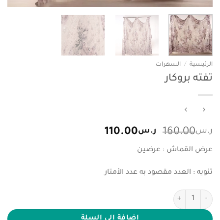
الرئيسية
/
السهرات
تفته بروكار
السعر
السعر
ر.س
160.00
ر.س
110.00
الأصلي
الحالي
عرض القماش : عرضين
هو:
هو:
ر.س160.00.
ر.س110.00.
تنويه : العدد مقصود به عدد الأمتار
كمية تفته بروكار
إضافة إلى السلة