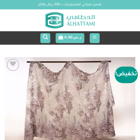
خطي
شحن مجاني للمشتريات بـ 350 ريال وأكثر
لمحتوى
ر.س
0.00
تخفيض!
Add to
wishlist