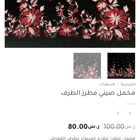
الرئيسية
/
السهرات
مخمل صيني مطرز الطرف
السعر
السعر
ر.س
100.00
ر.س
80.00
الأصلي
الحالي
مخمل مطرز تطريز كمبيوتر بطرف القماش