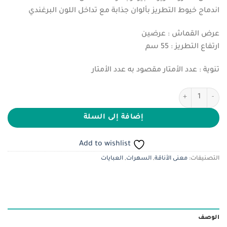
هو:
هو:
اندماج خيوط التطريز بألوان جذابة مع تداخل اللون البرغندي
ر.س100.00.
ر.س80.00.
عرض القماش : عرضين
ارتفاع التطريز : 55 سم
تنوية : عدد الأمتار مقصود به عدد الأمتار
كمية مخمل صيني مطرز الطرف
إضافة إلى السلة
Add to wishlist
التصنيفات:
معنى الأناقة
,
السهرات
,
العبايات
الوصف