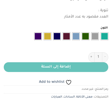
هو:
هو:
ر.س150.00.
ر.س120.00.
تنوية :
العدد مقصود به عدد الأمتار
اللون
كمية مخمل ايطالي بيور سلك ( بليسية )
إضافة إلى السلة
Add to wishlist
رمز المنتج:
غير محدد
التصنيفات:
معنى الأناقة
,
السادات
,
العبايات