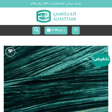
خطي
شحن مجاني للمشتريات بـ 350 ريال وأكثر
لمحتوى
ر.س
0.00
تخفيض!
Add to
wishlist