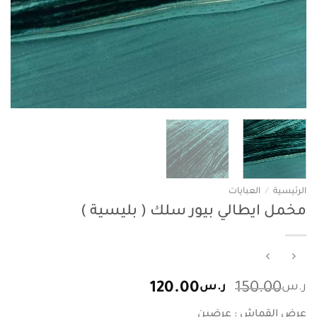
الرئيسية
/
العبايات
مخمل ايطالي بيور سلك ( بليسية )
السعر
السعر
ر.س
150.00
ر.س
120.00
الأصلي
الحالي
عرض القماش : عرضين