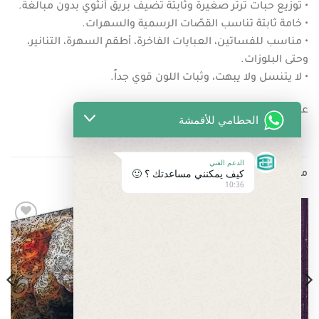
• توزيع حبات ترتر صغيرة وثابتة تضيف بريق أنثوي بدون مبالغة.
• خامة ثابتة تناسب القصّات الرسمية والسهرات.
• مناسب للفساتين، العبايات الفاخرة، أطقم السهرة، التنانير،
وحتى البلوزات.
• لا يتنسل ولا يبهت، وثبات اللون قوي جداً.
عرض القماش : عرضين
الحطامي للأقمشة
الدعم الفني
كيف يمكنني مساعدتك ؟ 🙂
منتجات ذات صلة
10:36
تخفيض!
Add to
Add to
wishlist
wishlist