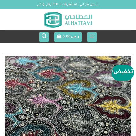
خطي
شحن مجاني للمشتريات بـ 350 ريال وأكثر
لمحتوى
ر.س
0.00
تخفيض!
Add to
wishlist