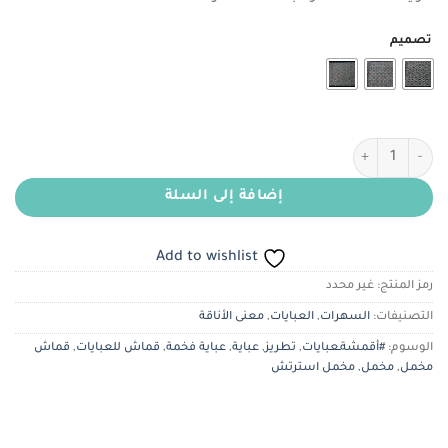
هو:
هو:
ر.س140.00.
ر.س100.00.
تصميم
كمية مخمل أسود مطرز بتصاميم مختلفة
إضافة إلى السلة
Add to wishlist
رمز المنتج:
غير محدد
التصنيفات:
السهرات
,
العبايات
,
معنى الأناقة
الوسوم:
#أقمشةـعبايات
,
تطريز
,
عباية
,
عباية فخمة
,
قماش للعبايات
,
قماش
مخمل
,
مخمل
,
مخمل استرتش