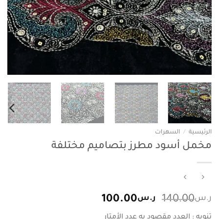
الرئيسية
/
السهرات
مخمل أسود مطرز بتصاميم مختلفة
السعر
السعر
ر.س
140.00
ر.س
100.00
الأصلي
الحالي
تنويه : العدد مقصود به عدد الأمتار