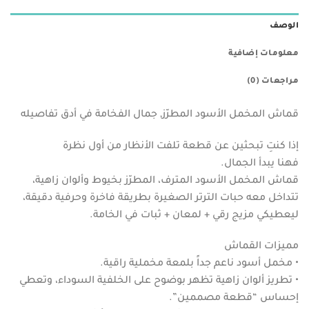
الوصف
معلومات إضافية
مراجعات (0)
قماش المخمل الأسود المطرّز, جمال الفخامة في أدق تفاصيله
إذا كنتِ تبحثين عن قطعة تلفت الأنظار من أول نظرة
فهنا يبدأ الجمال.
قماش المخمل الأسود المترف، المطرّز بخيوط وألوان زاهية،
تتداخل معه حبات الترتر الصغيرة بطريقة فاخرة وحرفية دقيقة،
ليعطيكي مزيج رقي + لمعان + ثبات في الخامة.
مميزات القماش
• مخمل أسود ناعم جداً بلمعة مخملية راقية.
• تطريز ألوان زاهية تظهر بوضوح على الخلفية السوداء، وتعطي
إحساس “قطعة مصممين”.