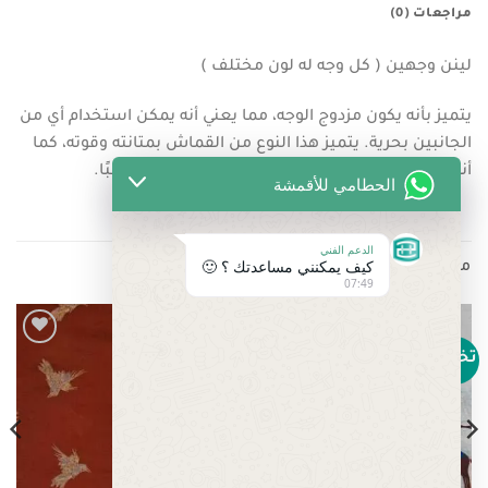
مراجعات (0)
لينن وجهين ( كل وجه له لون مختلف )
يتميز بأنه يكون مزدوج الوجه، مما يعني أنه يمكن استخدام أي من
الجانبين بحرية. يتميز هذا النوع من القماش بمتانته وقوته، كما
أنه يتمتع بقدرة جيدة على التنفس مما يجعله مناسبًا.
الحطامي للأقمشة
الدعم الفني
كيف يمكنني مساعدتك ؟ 🙂
منتجات ذات صلة
07:49
تخفيض!
تخفيض!
Add to
Add to
wishlist
wishlist