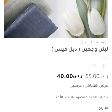
الرئيسية
/
الاقطان
لينن وجهين ( دبل فيس )
السعر
السعر
ر.س
55.00
ر.س
40.00
الأصلي
الحالي
عرض القماش : عرضين
هو:
هو:
ر.س55.00.
ر.س40.00.
تنويه : العدد مقصود به عدد الأمتار
الألوان