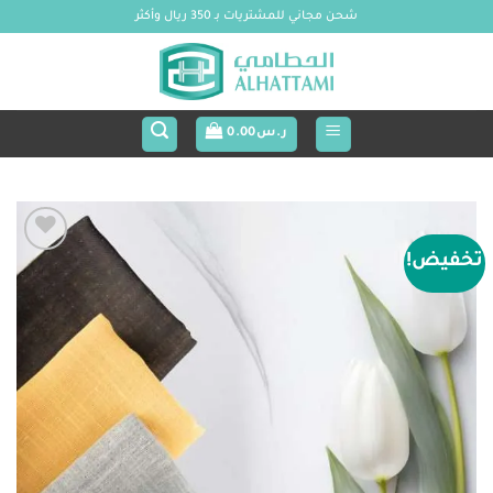
خطي
شحن مجاني للمشتريات بـ 350 ريال وأكثر
لمحتوى
ر.س
0.00
تخفيض!
Add to
wishlist