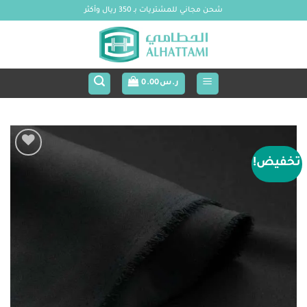
خطي
شحن مجاني للمشتريات بـ 350 ريال وأكثر
لمحتوى
ر.س
0.00
تخفيض!
Add to
wishlist