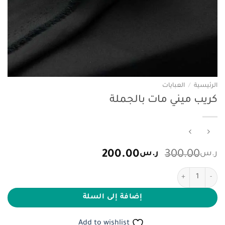
الرئيسية
/
العبايات
كريب ميني مات بالجملة
السعر
السعر
ر.س
300.00
ر.س
200.00
الأصلي
الحالي
كمية كريب ميني مات بالجملة
هو:
هو:
ر.س300.00.
ر.س200.00.
إضافة إلى السلة
Add to wishlist