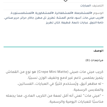
التصنيف:
العبايات
الوسوم:
#أقمشةـجملة
,
#أقمشةـفاخرة
,
#أقمشةـكورية
,
#أقمشةـمستوردة
,
#كريب ميني مات
,
أسود فاحم
,
أقمشة
,
تطريز
,
تل مطرز
,
جاكار
,
حرائر
,
حرير صناعي
,
خامة الذوق
,
عبايات ناعمة
,
قطيفة
,
كتان تطريز
الوصف
مراجعات (0)
كريب ميني مات صيني (Crepe Mini Matte) هو نوع من القماش
يتميز بملمس ناعم غير لامع وخفيف الوزن نسبيًا.
• له مظهر أنيق، ويُستخدم كثيرًا في العبايات، الفساتين،
والملابس الرسمية.
• “ميني مات” تعني أنه أقل لمعة من الكريب العادي، مما يجعله
مناسبًا للعبايات اليومية والرسمية.