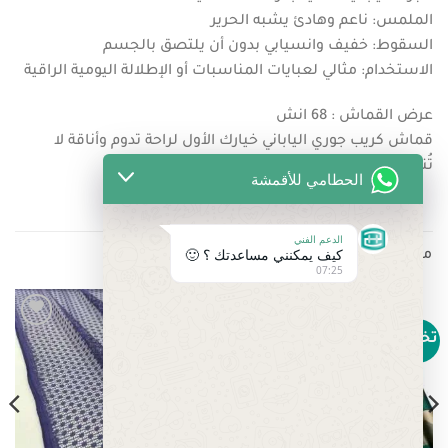
الملمس: ناعم وهادئ يشبه الحرير
السقوط: خفيف وانسيابي بدون أن يلتصق بالجسم
الاستخدام: مثالي لعبايات المناسبات أو الإطلالة اليومية الراقية
عرض القماش : 68 انش
قماش كريب جوري الياباني خيارك الأول لراحة تدوم وأناقة لا
تُنسى
الحطامي للأقمشة
الدعم الفني
كيف يمكنني مساعدتك ؟ 🙂
منتجات ذات صلة
07:25
تخفيض!
تخفيض!
Add to
Add to
wishlist
wishlist