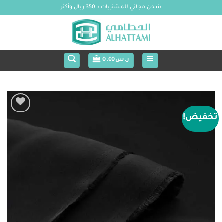
خطي
شحن مجاني للمشتريات بـ 350 ريال وأكثر
لمحتوى
ر.س
0.00
تخفيض!
Add to
wishlist