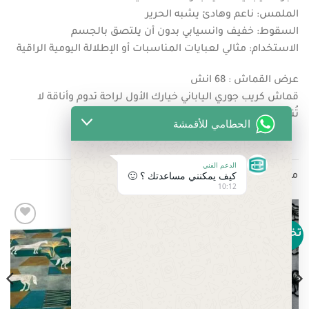
الملمس: ناعم وهادئ يشبه الحرير
السقوط: خفيف وانسيابي بدون أن يلتصق بالجسم
الاستخدام: مثالي لعبايات المناسبات أو الإطلالة اليومية الراقية
عرض القماش : 68 انش
قماش كريب جوري الياباني خيارك الأول لراحة تدوم وأناقة لا
تُنسى
الحطامي للأقمشة
الدعم الفني
كيف يمكنني مساعدتك ؟ 🙂
منتجات ذات صلة
10:12
تخفيض!
تخفيض!
Add to
Add to
wishlist
wishlist