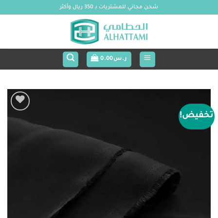
خطي
شحن مجاني للمشتريات بـ 350 ريال وأكثر
لمحتوى
ر.س
0.00
تخفيض!
Add to
wishlist