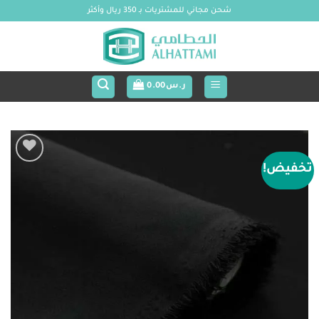
خطي
شحن مجاني للمشتريات بـ 350 ريال وأكثر
لمحتوى
ر.س
0.00
تخفيض!
Add to
wishlist