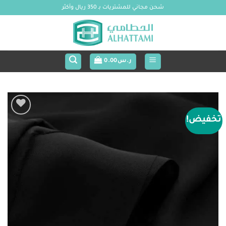
خطي
شحن مجاني للمشتريات بـ 350 ريال وأكثر
لمحتوى
ر.س
0.00
تخفيض!
Add to
wishlist