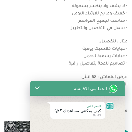
• لا يشف ولا يتكسر بسهولة
• خفيف ومريح للارتداء اليومي
• مناسب لجميع المواسم
• سهل في التفصيل والتطريز
مثالي لتفصيل:
• عبايات كلاسيك يومية
• عبايات رسمية للعمل
• تصاميم ناعمة بتفاصيل راقية
عرض القماش : 68 انش
الصناعة : كوري
الحطامي للأقمشة
الدعم الفني
كيف يمكنني مساعدتك ؟ 🙂
منتجات ذات صلة
07:49