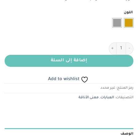
هو:
هو:
ر.س70.00.
ر.س50.00.
اللون
كمية شمواه دبل فيس ( وجهين )
إضافة إلى السلة
Add to wishlist
رمز المنتج:
غير محدد
التصنيفات:
العبايات
,
معنى الأناقة
الوصف