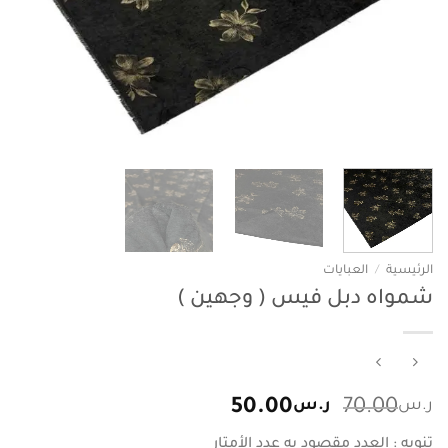
الرئيسية
/
العبايات
شمواه دبل فيس ( وجهين )
السعر
السعر
ر.س
70.00
ر.س
50.00
الأصلي
الحالي
تنويه : العدد مقصود به عدد الأمتار