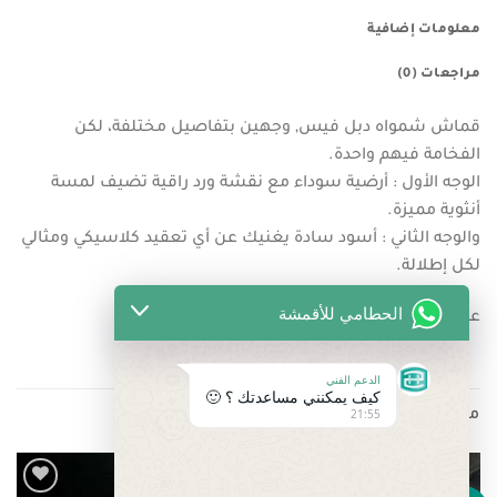
معلومات إضافية
مراجعات (0)
قماش شمواه دبل فيس, وجهين بتفاصيل مختلفة، لكن
الفخامة فيهم واحدة.
الوجه الأول : أرضية سوداء مع نقشة ورد راقية تضيف لمسة
أنثوية مميزة.
والوجه الثاني : أسود سادة يغنيك عن أي تعقيد كلاسيكي ومثالي
لكل إطلالة.
الحطامي للأقمشة
عرض القماش : عرضين ( 68 انش )
الدعم الفني
كيف يمكنني مساعدتك ؟ 🙂
21:55
منتجات ذات صلة