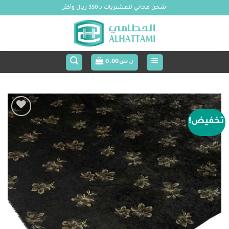
خطي
شحن مجاني للمشتريات بـ 350 ريال وأكثر
لمحتوى
ر.س
0.00
تخفيض!
Add to
wishlist