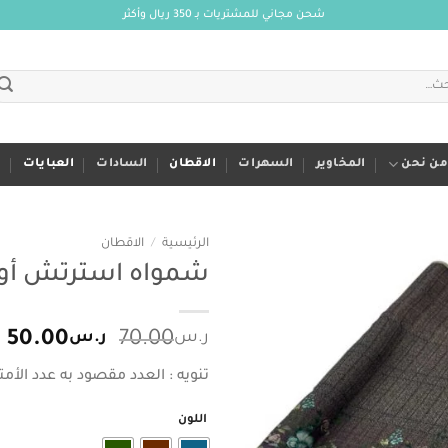
شحن مجاني للمشتريات بـ 350 ريال وأكثر
من نحن
المخاوير
السهرات
الاقطان
السادات
العبايات
م
الرئيسية
/
الاقطان
شمواه استرتش أور
Add to
wishlist
السعر
ا
ر.س
70.00
ر.س
50.00
الأصلي
ا
تنويه : العدد مقصود به عدد الأمتا
هو:
ه
ر.س70.00.
ر.
اللون