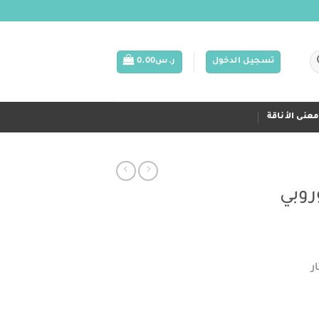
تسجيل الدخول
ر.س
0.00
عنى الأناقة
وبي
لسعر
لحالي
ر
و:
س50.00.