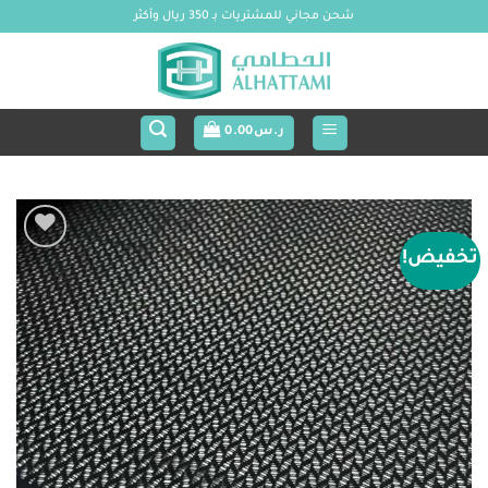
خطي
شحن مجاني للمشتريات بـ 350 ريال وأكثر
لمحتوى
ر.س
0.00
تخفيض!
Add to
wishlist