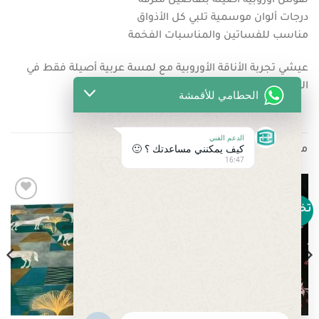
نقوش أوروبية أصيلة بتفاصيل مترفة
درجات ألوان موسمية تلبي كل الأذواق
مناسب للفساتين والمناسبات الفخمة
عيشي تجربة الأناقة الأوروبية مع لمسة عربية أصيلة فقط في
الحطّامي للأقمشة
الحطامي للأقمشة
الدعم الفني
كيف يمكنني مساعدتك ؟ 🙂
منتجات ذات صلة
16:47
تخفيض!
تخفيض!
Add to
Add to
wishlist
wishlist