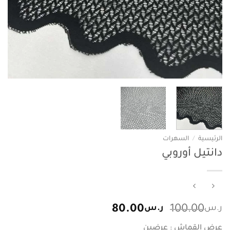
الرئيسية
/
السهرات
دانتيل أوروبي
السعر
السعر
ر.س
100.00
ر.س
80.00
الأصلي
الحالي
عرض القماش : عرضين