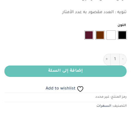
هو:
هو:
ر.س100.00.
ر.س80.00.
تنويه : العدد مقصود به عدد الأمتار
اللون
كمية دانتيل أوروبي
إضافة إلى السلة
Add to wishlist
رمز المنتج:
غير محدد
التصنيف:
السهرات