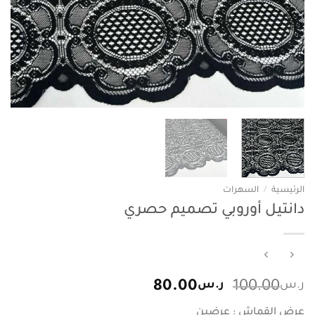
الرئيسية
/
السهرات
دانتيل أوروبي تصميم حصري
السعر
السعر
ر.س
100.00
ر.س
80.00
الأصلي
الحالي
عرض القماش : عرضين