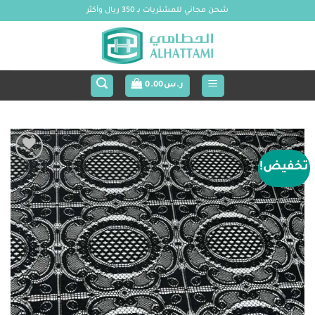
خطي
شحن مجاني للمشتريات بـ 350 ريال وأكثر
لمحتوى
ر.س
0.00
تخفيض!
Add to
wishlist