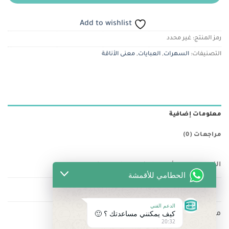
Add to wishlist
رمز المنتج:
غير محدد
التصنيفات:
السهرات
,
العبايات
,
معنى الأناقة
معلومات إضافية
مراجعات (0)
اللون
أسود, ابيض, سماوي, موف
الحطامي للأقمشة
الدعم الفني
كيف يمكنني مساعدتك ؟ 🙂
منتجات ذات صلة
20:32