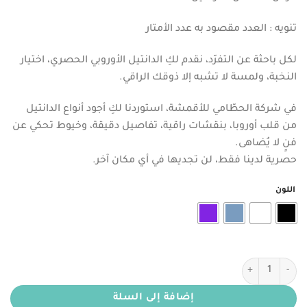
هو:
هو:
ر.س100.00.
ر.س80.00.
تنويه : العدد مقصود به عدد الأمتار
لكل باحثة عن التفرّد، نقدم لكِ الدانتيل الأوروبي الحصري، اختيار
النخبة، ولمسة لا تشبه إلا ذوقك الراقي.
في شركة الحطّامي للأقمشة، استوردنا لكِ أجود أنواع الدانتيل
من قلب أوروبا، بنقشات راقية، تفاصيل دقيقة، وخيوط تحكي عن
فنٍ لا يُضاهى.
حصرية لدينا فقط، لن تجديها في أي مكان آخر.
اللون
كمية دانتيل أوروبي تصميم حصري
إضافة إلى السلة