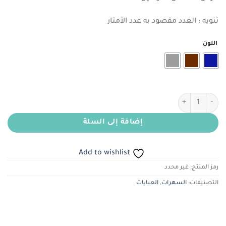
هو:
هو:
ر.س40.00.
ر.س30.00.
تنويه : العدد مقصود به عدد الأمتار
اللون
كمية حرير أرماني
إضافة إلى السلة
Add to wishlist
رمز المنتج:
غير محدد
التصنيفات:
السهرات
,
العبايات