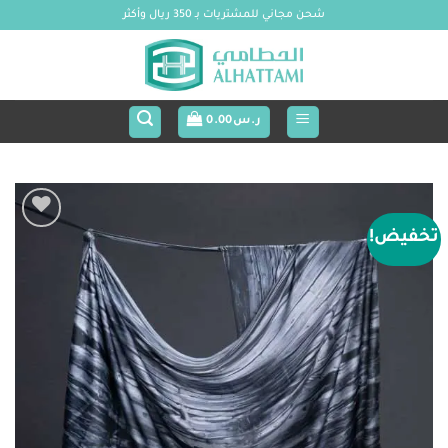
خطي
شحن مجاني للمشتريات بـ 350 ريال وأكثر
لمحتوى
ر.س
0.00
تخفيض!
Add to
wishlist