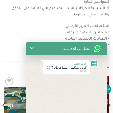
للمواسم الحارة.
5. انسيابية الحركة: يناسب التصاميم التي تعتمد على التدفق
والنعومة في الخطوط.
استخدامات الحرير الأرمـاني:
• فساتين السهرة والزفاف
• العبايات الخليجية الفاخرة
• البلوزات والقمصان النسائية الأنيقة
الحطامي للأقمشة
الدعم الفني
كيف يمكنني مساعدتك ؟ 🙂
منتجات ذات صلة
18:26
تخفيض!
تخفيض!
Add to
Add to
wishlist
wishlist