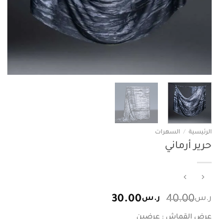
الرئيسية
/
السهرات
حرير أرماني
السعر
السعر
ر.س
40.00
ر.س
30.00
الأصلي
الحالي
عرض القماش : عرضين