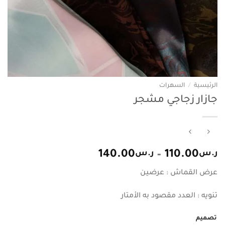
الرئيسية
/
السهرات
جازار زجاجي مشجر
نطاق
ر.س
110.00
–
ر.س
140.00
السعر:
عرض القماش : عرضين
من
تنويه : العدد مقصود به الأمتار
خلال
تصميم