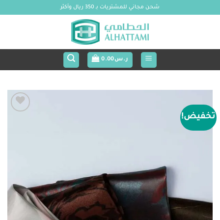
خطي
شحن مجاني للمشتريات بـ 350 ريال وأكثر
لمحتوى
ر.س
0.00
تخفيض!
Add to
wishlist