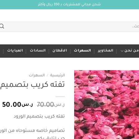
شحن مجاني للمشتريات بـ 350 ريال وأكثر
من نحن
المخاوير
السهرات
الاقطان
السادات
العبايات
م
الرئيسية
/
السهرات
تفته كريب بتصميم ا
Add to
wishlist
السعر
ا
ر.س
70.00
ر.س
50.00
الأصلي
ا
تفته كريب بتصميم الورود
هو:
ه
ر.س70.00.
ر.
تصاميم خاصه مستوحاه من الور
حب لتليق بكم