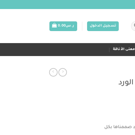
تسجيل الدخول
ر.س
0.00
عنى الأناقة
لورد
لسعر
لحالي
و:
س50.00.
د صممناها بكل