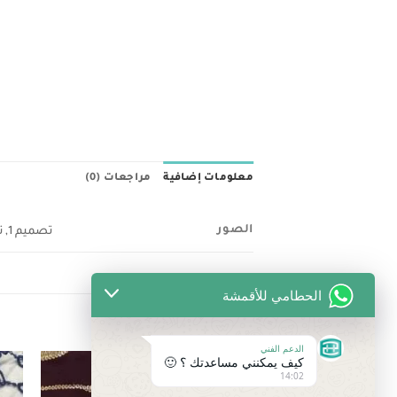
معلومات إضافية
مراجعات (0)
الصور
تصميم 1, تصميم 2, تصميم 3
الحطامي للأقمشة
منتجات ذات صلة
الدعم الفني
كيف يمكنني مساعدتك ؟ 🙂
14:02
تخفيض!