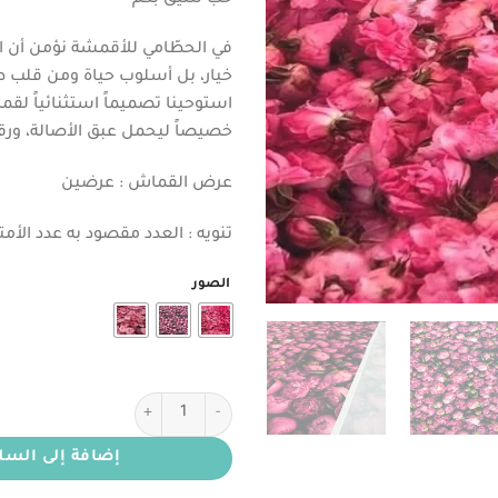
في الحطّامي للأقمشة نؤمن أن ا
خيار، بل أسلوب حياة ومن قلب طا
استوحينا تصميماً استثنائياً لق
خصيصاً ليحمل عبق الأصالة، ورقي
عرض القماش : عرضين
تنويه : العدد مقصود به عدد الأمتا
الصور
كمية تفته كريب بتصميم الورد
إضافة إلى السل