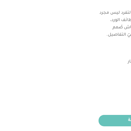
لتفرد ليس مجرد
ئف الورد،
ماش صُمم
ّ التفاصيل.
ر
ة