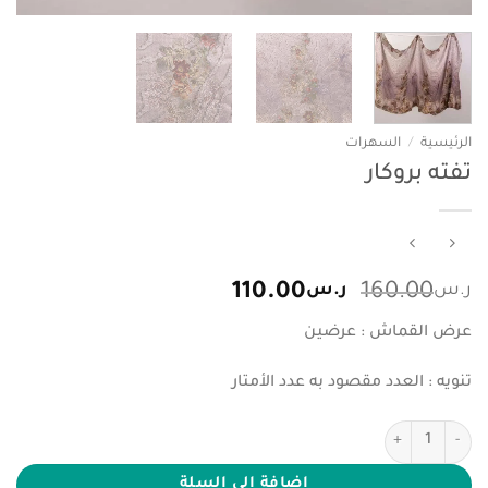
الرئيسية
/
السهرات
تفته بروكار
السعر
السعر
ر.س
160.00
ر.س
110.00
الأصلي
الحالي
عرض القماش : عرضين
هو:
هو:
ر.س160.00.
ر.س110.00.
تنويه : العدد مقصود به عدد الأمتار
كمية تفته بروكار
إضافة إلى السلة