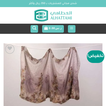
خطي
شحن مجاني للمشتريات بـ 350 ريال وأكثر
لمحتوى
ر.س
0.00
تخفيض!
Add to
wishlist