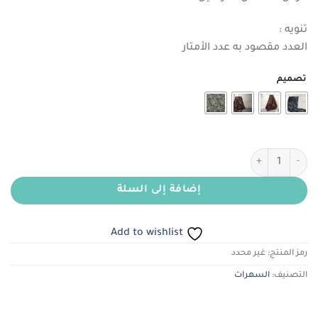
هو:
هو:
ر.س160.00.
ر.س115.00.
تنويه :
العدد مقصود به عدد الأمتار
تصميم
كمية بروكار بتصميم أنيق
إضافة إلى السلة
Add to wishlist
رمز المنتج:
غير محدد
التصنيف:
السهرات