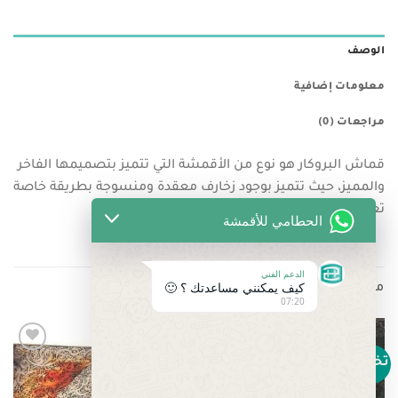
الوصف
معلومات إضافية
مراجعات (0)
قماش البروكار هو نوع من الأقمشة التي تتميز بتصميمها الفاخر
والمميز، حيث تتميز بوجود زخارف معقدة ومنسوجة بطريقة خاصة
تعطيها مظهراً مميزاً.
الحطامي للأقمشة
الدعم الفني
كيف يمكنني مساعدتك ؟ 🙂
منتجات ذات صلة
07:20
تخفيض!
تخفيض!
Add to
Add to
wishlist
wishlist