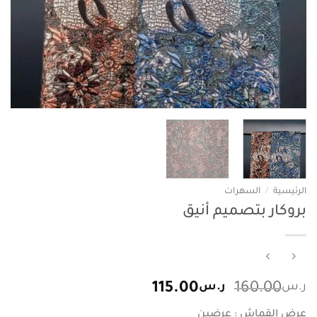
الرئيسية
/
السهرات
بروكار بتصميم أنيق
السعر
السعر
ر.س
160.00
ر.س
115.00
الأصلي
الحالي
عرض القماش : عرضين