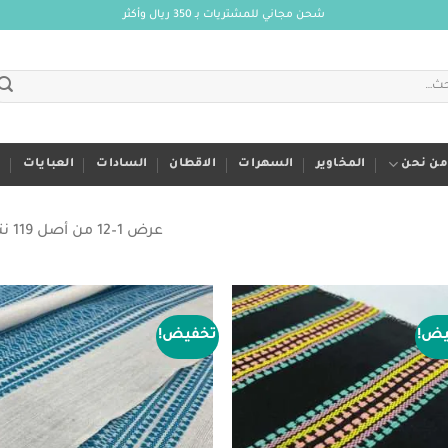
شحن مجاني للمشتريات بـ 350 ريال وأكثر
من نحن
المخاوير
السهرات
الاقطان
السادات
العبايات
م
عرض 1–12 من أصل 119 نتيجة
يض!
تخفيض!
to
Add to
ist
wishlist