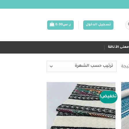
تسجيل الدخول
ر.س
0.00
عنى الأناقة
تخفيض!
Add to
Add 
wishlist
wishl