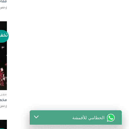
قماش
ر.س
تخف
معنى 
مخمل
ر.س
الحطامي للأقمشة