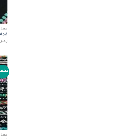
معنى 
قماش
ر.س
تخف
معنى 