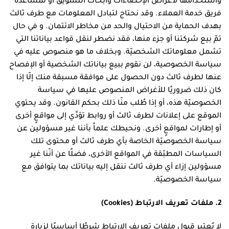
واستخدامها لأغراض الإحصاءات وأبحاث التسويق أو لمساعدة
فريق خدمة العملاء. وقد نحتاج لتبادل المعلومات مع طرف ثالث
بهدف الحماية من الاحتيال والحد من مخاطر الائتمان. و في حال
تمّ بيع شركتنا أو جزء منها، فقد نضطر لنقل قواعد بياناتنا التي
تشمل معلوماتك الشخصيّة. وبخلاف ما هو منصوص عليه في
سياسة الخصوصية، لن نقوم ببيع بياناتك الشخصية أو الإفصاح
عنها لطرف ثالث دون الحصول على موافقة مسبقة منك إلّا إذا
كان ذلك ضروريًا للأغراض المنصوص عليها في سياسة
الخصوصيّة هذه، أو إذا طُلب منّا ذلك بحكم القانون. وقد يحتوي
الموقع على إعلانات لطرف ثالث أو روابط تؤدِّي إلى مواقعٍ أخرى
أو إطارات لمواقعٍ أخرى. ونحيطك علماً بأننا غير مسؤولين عن
سياسة الخصوصيّة الخاصة بأي طرف ثالث أو محتوى تلك
السياسات المطبّقة في المواقع الأخرى، فضلًا عن أنّنا غير
مسؤولين إزاء أي طرف ثالث ننقل إليه بياناتك بما يتوافق مع
سياسة الخصوصيّة.
2. ملفات تعريف الارتباط (Cookies)
لا يُعتبر قبول ملفات تعريف الارتباط شرطًا أساسيًا لزيارة