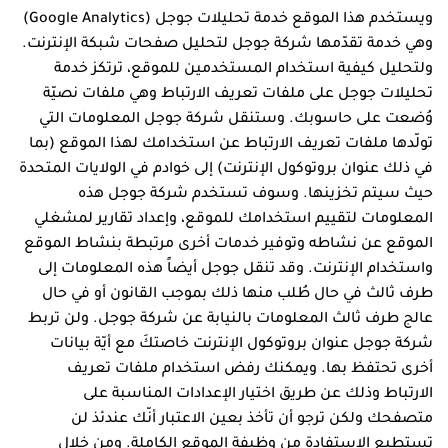
ويستخدم هذا الموقع خدمة تحليلات جوجل (Google Analytics)
وهي خدمة تقدّمها شركة جوجل لتحليل صفحات شبكة الإنترنت.
ولتحليل كيفية استخدام المستخدمين للموقع، ترتكز خدمة
تحليلات جوجل على ملفات تعريف الارتباط وهي ملفات نصيّة
وُضعت على حاسوبك. وستنقل شركة جوجل المعلومات التي
تولّدها ملفات تعريف الارتباط عن استخدامك لهذا الموقع (بما
في ذلك عنوان بروتوكول الإنترنت) إلى خوادم في الولايات المتحدة
حيث سيتم تخزينها. وسوف تستخدم شركة جوجل هذه
المعلومات لتقييم استخدامك للموقع، وإعداد تقارير لمشغلي
الموقع عن نشاطه وتوفير خدمات أخرى مرتبطة بنشاط الموقع
واستخدام الإنترنت. وقد تنقل جوجل أيضاً هذه المعلومات إلى
طرف ثالث في حال طُلب منها ذلك بموجب القانون أو في حال
عالج طرف ثالث المعلومات بالنيابة عن شركة جوجل. ولن تربط
شركة جوجل عنوان بروتوكول الإنترنت خاصتكَ مع أيّة بيانات
أخرى تحتفظ بها. ويمكنك رفض استخدام ملفات تعريف
الارتباط وذلك عن طريق اختيار الإعدادات المناسبة على
متصفحك ولكن ترجو أن تأخذ بعين الاعتبار أنّك عندئذ لن
تستطيع الاستفادة من وظيفة الموقع الكاملة. ومن خلال