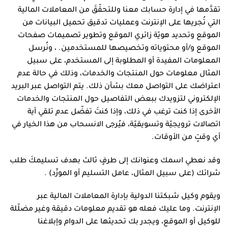
تقدَّمها في إدارة حسابك معنا وللتحقّقَ من المعاملات المالية
التي تُجريها على الإنترنت وعمليات تدقيق تحميل البيانات من
الموقع وتحديد هويّة زائري الموقع وتطوير تصميمات صفحات
الموقع و/أو محتوياته وتخصيصها للمستخدمين. ، ونُرسل
المعلومات المفيدة أو المطلوبة إلى المستخدم، على سبيل
المثال معلومات حول المنتجات والخدمات، وذلك في حالة عدم
اعتراضك على التواصل معك بشأن ذلك. يتم التواصل عبر البريد
الإلكتروني لتزويدك ببعض التفاصيل حول المنتجات والخدمات
الأخرى إذا كنت ترغب في ذلك، وإذا كنتَ تفضّل عدم تلقي أية
اتصالات ترويجيّة وتسويقيّة، فيُرجى الانسحاب من هذا الخيار في
أي وقتٍ من الأوقات.
وقد نعطي اسمك وعنوانك إلى طرفٍ ثالث بهدف تسليمكَ طلب
شرائك (على سبيل المثال، عامل التسليم أو المورِّد) .
ويقوم وكيل شبكتنا الدولية بإدارة المعاملات المالية عبر
الإنترنت. وما عليك فعله هو تقديم معلومات دقيقة وغير مضلّلة
للوكيل أو الموقع، ويجدر بك تحديثها على الدوام وإبلاغنا