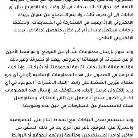
التامة، كما يحق لك الانسحاب في أيّ وقت. ولا نقوم بإرسال أي
إجابات إلى أي طرف ثالث. ولا يتم الإفصاح عن عنوان بريدك
الالكتروني إلا إذا رغبتَ في المشاركة في المسابقات. ونحتفظ
بإجابات استطلاعات الرأي في مكانٍ منفصل تمامًا عن بريدك
الإلكتروني الخاص.
وقد نقوم بإرسال معلومات عنَّا، أو عن الموقع أو مواقعنا الأخرى
أو عن منتجاتنا أو مبيعاتنا أو عروض بيعنا أو نشراتنا وغير ذلك
ممّا له علاقة بالشركات التابعة لمجموعتنا أو شُركائنا. وإذا كنت
لا ترغب في الحصول على هذه المعلومات الإضافيّة (أو في أي جزءٍ
منها)، فيُرجى الضغط على رابط “إلغاء الاشتراك” الموجود في أي
بريد إلكتروني مرسل إليك، وسنتوقّف عن إرسال هذه المعلومات
لك في غضون سبع أيام عمل من تلقي إخطارك. وسنتواصل
معك للاستفسار عن المعلومات في حين عدم وضوحها.
وقد نستخدم بعض البيانات، مع الحفاظ التام على الخصوصيّة
والسريّة على الموقع، لأغراض أخرى بما في ذلك التحقُّق من
أماكن تواجد المستخدمين ومتابعة زيارتهم للموقع أو الروابط