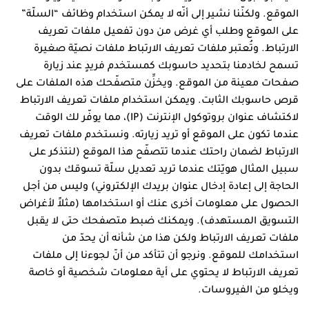
الموقع. ولكنّنا نشير إلى أنّه لا يمكن استخدام وظائف “السلّة”
على الموقع وطلب أي غرض من دون تفعيل ملفات تعريف
الارتباط. وتُعتبر ملفات تعريف الارتباط ملفات نصيّة صغيرة
تسمح لخادمنا بتحديد حاسوبك كمستخدم فريدٍ عند زيارة
صفحات معينة من الموقع. ويخزِّن متصفّحك هذه الملفات على
قرص حاسوبك الثابت. ويمكن استخدام ملفات تعريف الارتباط
لاكتشاف عنوان بروتوكول الإنترنت (IP)، مما يوفّر لك الوقت
عندما تكون على الموقع أو تريد زيارته. ونستخدم ملفات تعريف
الارتباط لضمان راحتك عندما تتصفّح هذا الموقع (لنتذكر على
سبيل المثال هويّتك عندما تريد تعديل سلّة تسوقك بدون
الحاجة إلى إعادة إدخال عنوان بريدك الإلكتروني) وليس من أجل
الحصول على معلومات أخرى عنك أو استخدامها (مثلاً لأغراض
التسويق المستهدف). ويمكنك ضبط متصفحك حتى لا يقبل
ملفات تعريف الارتباط ولكن هذا من شأنه أن يحدّ من
استخدامك للموقع. ونرجو أن تتأكد من أنّ لجوءنا إلى ملفات
تعريف الارتباط لا يحتوي على أية معلومات شخصية أو خاصة
ويخلو من الفيروسات.