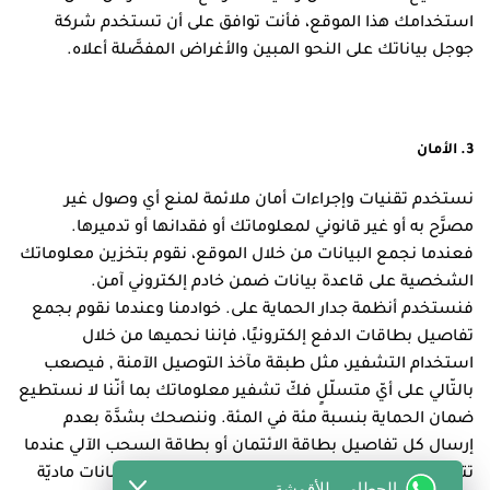
استخدامك هذا الموقع، فأنت توافق على أن تستخدم شركة
جوجل بياناتك على النحو المبين والأغراض المفصَّلة أعلاه.
3. الأمان
نستخدم تقنيات وإجراءات أمان ملائمة لمنع أي وصول غير
مصرَّح به أو غير قانوني لمعلوماتك أو فقدانها أو تدميرها.
فعندما نجمع البيانات من خلال الموقع، نقوم بتخزين معلوماتك
الشخصية على قاعدة بيانات ضمن خادم إلكتروني آمن.
فنستخدم أنظمة جدار الحماية على. خوادمنا وعندما نقوم بجمع
تفاصيل بطاقات الدفع إلكترونيًا، فإننا نحميها من خلال
استخدام التشفير، مثل طبقة مآخذ التوصيل الآمنة , فيصعب
بالتّالي على أيّ متسلّلٍ فكّ تشفير معلوماتك بما أنّنا لا نستطيع
ضمان الحماية بنسبة مئة في المئة. وننصحك بشدَّة بعدم
إرسال كل تفاصيل بطاقة الائتمان أو بطاقة السحب الآلي عندما
تتواصل معنا إلكترونيًا ومن دون تشفير. ونضع ضمانات ماديّة
الحطامي للأقمشة