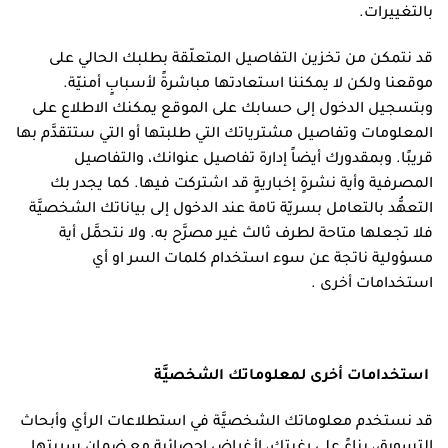
بالتغييرات.
قد نتمكن من تخزين التفاصيل المتعلّقة بطلبك الحالي على
موقعنا ولكن لا يمكننا استعادتها مباشرةً لأسبابٍ أمنيّة.
وبتسجيل الدخول إلى حسابك على الموقع يمكنك الاطلاع على
المعلومات وتفاصيل مشترياتك التي طلبتها أو التي ستتقدَّم بها
قريبًا. وبمقدورك أيضاً إدارة تفاصيل عنوانك، والتفاصيل
المصرفية وأية نشرةٍ إخباريةٍ قد اشتركت فيها. كما يجدر بك
التعهُّد بالتعامل بسريّة تامة عند الدخول إلى بياناتك الشخصيَّة
فلا تجعلها متاحة لطرف ثالث غير مصرَّح به. ولا نتحمَّل أية
مسؤولية ناتجة عن سوء استخدام كلمات السر او أي
استخدامات أخرى .
استخدامات أخرى لمعلوماتك الشخصيَّة
قد نستخدم معلوماتك الشخصيَّة في استطلاعات الرأي وأبحاث
التسويق، بناءً على رغبتك، لأغراضٍ إحصائية مع ضمان سريتها