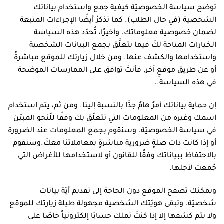
توضح سياسة الخصوصيّة كيفية جمع واستخدام بياناتك
الشخصية (في حال الطلب). كما تذكرُ أيضًا الإجراءات المتبعة
لضمان خصوصية معلوماتك. وأخيرًا، تُحدّد هذه السياسة
الخيارات المتاحة لكَ فيما يتعلَّق بجمع البيانات الشخصية
واستخدامها والكشف عنها. ومن خلال زيارتك للموقع مباشرةً
أو عن طريق موقعٍ آخر، فأنتَ توافق على الممارسات الموضحة
في هذه السياسة..
إن حماية بياناتك أمرٌ هامٌ جدًّا بالنسبة إلينا. ومن ثم، يتم استخدام
اسمك وغيره من المعلومات التي تتعلّق بك وفقًا للّنحو المبيّن
في سياسة الخصوصيّة. وسنقوم بجمع المعلومات عند الضرورة
أو إذا كانت ذات صلةٍ ضرورية مباشرةٍ بمعاملاتنا معكَ.وسنقوم
بالاحتفاظ ببياناتك وفقًا للقانون أو لاستخدامها للأغراض التي
جُمعت لأجلها.
ويمكنك تصفح الموقع دون الحاجة إلى تقديم أيّة بيانات
شخصيّة. وتبقى هويّتك الشخصية مجهولة طيلة زيارتك للموقع
ولا يتم كشفها إلا إذا كنتَ تملك حسابًا إلكترونياً خاصًا على