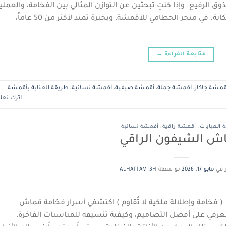
 الرفيع. وإذا كنتِ تبحثين عن التوازن المثالي بين الفخامة، والعملية
والتميز، فإن قماش الجاكار هو بطل هذه الحكاية. في متجر الحطامي للأقمشة، وبخبرة تمتد لأكثر من 50 عاماً،
متابعة القراءة
←
قمشة جاكار
،
أقمشة جملة
،
أقمشة صيفية
،
أقمشة نسائية
،
طريقة العناية بأقمشة
اترك تعلي
العبايات
،
أقمشة راقية
،
أقمشة نسائية
ش الشيفون الراقي
 في
مايو 17, 2026
بواسطة
ALHATTAMI3H
فخامة وإطلالة ملكية لا تُقاوم ) اكتشفي أسرار فخامة قماش
عرفي على أفضل التصاميم، وكيفية تنسيقه للمناسبات الفاخرة،