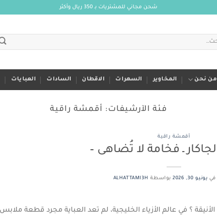
شحن مجاني للمشتريات بـ 350 ريال وأكثر
من نحن
المخاوير
السهرات
الاقطان
السادات
العبايات
م
فئة الآرشيفات:
أقمشة راقية
أقمشة راقية
اكار ـ فخامة لا تُضاهى –
في
يونيو 30, 2026
بواسطة
ALHATTAMI3H
 الأنيقة ؟ في عالم الأزياء الخليجية، لم تعد العباية مجرد قطعة ملابس