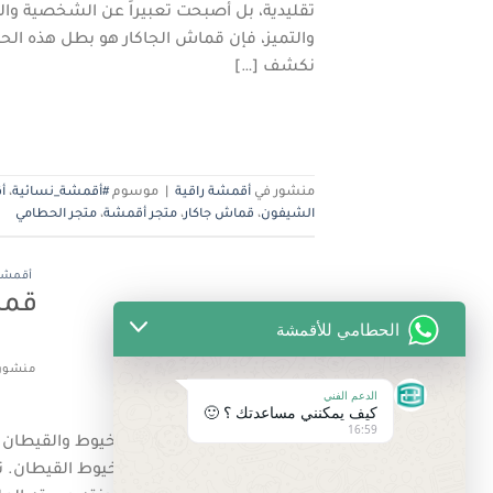
تقليدية، بل أصبحت تعبيراً عن الشخصية والذوق
نكشف […]
منشور في
أقمشة راقية
|
موسوم
#أقمشة_نسائية
،
أ
الشيفون
،
قماش جاكار
،
متجر أقمشة
،
متجر الحطامي
أقمشة 
قما
الحطامي للأقمشة
منشور
الدعم الفني
كيف يمكنني مساعدتك ؟ 🙂
16:59
قماش الشيفون المطـرز بالخيوط والقيطان ( 
الشيفون المطرز بالخيوط وخيوط القيطان. ت